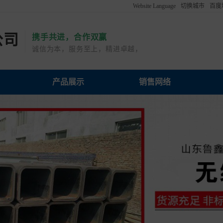
Website Language
切换城市
百度
English
公司
携手共进，合作双赢
Português
诚信为本，服务至上，精进卓越，亲和共生
Deutsch
بالعربية
属材料有限公司产品展示
山东鲁鑫通金属材料有限公司销售网络
山东鲁鑫通金属材料有限公
山
한국어
ViệtName
返回默