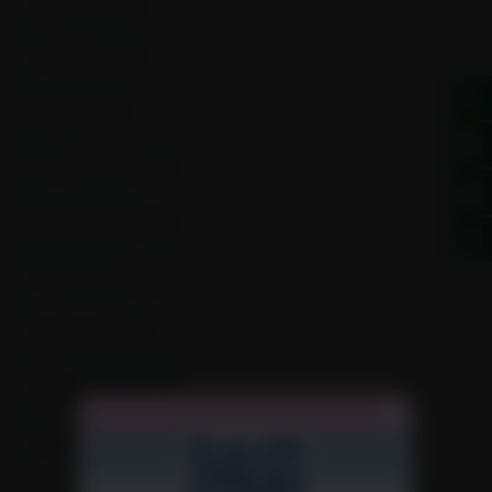
平山大口径方管
平山小口径方管
平山镀锌方管
平山12cr1mov合金管
平山15CrMoG合金管
平山15CrMo无缝钢管
平山16Mn无缝管
平山20#冷拔无缝方管
X
平山20#无缝方管