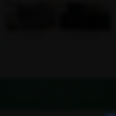
平山小口径方管
平山大口径方管
版权所有 © 平山小口径方管厂家
提供：
平山大口径方管
,
平山Q235B方管
,
平山小口径方管
,
平山无缝方管
,
平山Q345B方管
,
平山镀锌方管厂家
地址：平山
长期提供：
重庆大口径方管,重庆Q345B方管,重庆小口径方管,重庆Q235B方管,重
平山网站地图
|
XML
|
热门城市
|
城市地图
|
城市XML
|
在线人数：67
庆无缝方管,重庆镀锌方管厂家
贵州大口径方管,贵州Q345B方管,贵州小口径方管,
技术支持：
博达科技
贵州Q235B方管,贵州无缝方管,贵州镀锌方管厂家
邢台大口径方管,邢台Q345B方
站点1
站点2
站点3
站点4
站点5
站点6
站点7
站点8
站点9
站点10
站点11
站点12
站点13
管,邢台小口径方管,邢台Q235B方管,邢台无缝方管,邢台镀锌方管厂家
吕梁大口径
站点14
站点15
站点16
方管,吕梁Q345B方管,吕梁小口径方管,吕梁Q235B方管,吕梁无缝方管,吕梁镀锌方