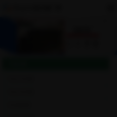
平山小口径方管厂家
产品分类
平山Q235B方管
平山Q345B方管
平山无缝方管