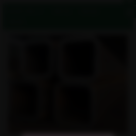
当前位置:
南安小口径方管厂家
>
南安产品展示
>
南安无缝方管
>
南安无缝方管