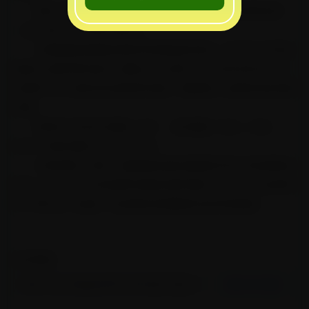
性能1.塑性塑性是指金属材料在载荷作用下，产生塑性变形
（永久变形）而不破坏的能力。
2.硬度硬度是衡量金属材料软硬程度的指针。在此生产中测定
硬度方法最常用的是压入硬度法，它是用一定几何形状的压头在一
定载荷下压入被测试的金属材料表面，根据被压入程度来测定其硬
度值。
常用的方法有布氏硬度（HB）、洛氏硬度（HRA、HRB、
HRC）和维氏硬度（HV）等方法。
3.疲劳强度、塑性、硬度都是金属在静载荷作用下的机械性能
指针。实际上，许多机器零件都是在循环载荷下工作的，在这种条
件下零件会产生疲劳。途还需有其他截面形状的异型钢管。
本页链接：
复制本页链接