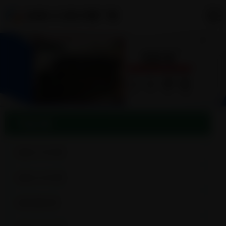
龙泉小口径方管厂家
产品分类
龙泉Q235B方管
龙泉Q345B方管
龙泉无缝方管