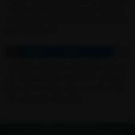
_丰镇大口径方管_丰镇无缝方管_丰镇Q235B方管
朔城小口径方
管，朔城Q235B方管，朔城大口径方管，朔城Q345B方管，朔城无
缝方管，朔城镀锌方管厂家
相关龙泉Q235B方管推荐
龙泉无缝方管
龙泉Q345B方管
龙泉Q235B方管
龙泉20#无缝
方管
龙泉20#冷拔无缝方管
龙泉16Mn无缝管
龙泉15CrMo无
缝钢管
龙泉15CrMoG合金管
龙泉12cr1mov合金管
龙泉镀锌
方管
龙泉小口径方管
龙泉大口径方管
版权所有 © 龙泉小口径方管厂家
提供：
龙泉大口径方管
,
龙泉Q235B方管
,
龙泉小口径方管
,
龙泉无缝方管
,