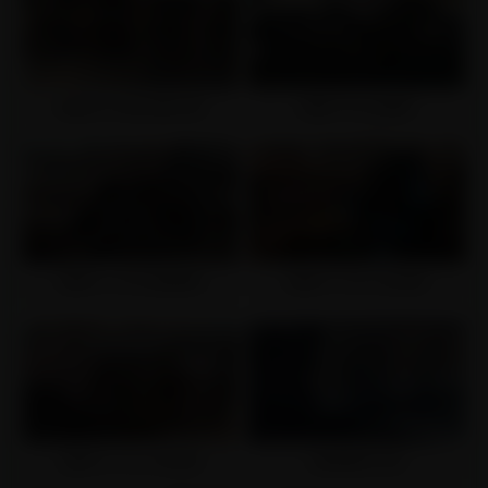
陇南20#冷拔无缝方管
陇南16Mn无缝管
陇南15CrMo无缝钢管
陇南15CrMoG合金管
陇南12cr1mov合金管
陇南镀锌方管