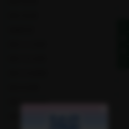
陇南大口径方管
陇南小口径方管
陇南镀锌方管
陇南12cr1mov合金管
陇南15CrMoG合金管
陇南15CrMo无缝钢管
陇南16Mn无缝管
陇南20#冷拔无缝方管
X
陇南20#无缝方管