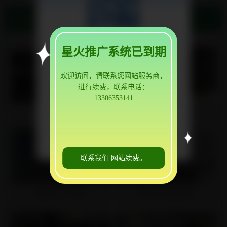
当前位置:
锦州小口径方管厂家
微信扫一扫，加好友，即可咨询
星火推广系统已到期
如果您对产品感兴趣，请您联系：
13210966099
联系电话：
欢迎访问，请联系您网站服务商，
274967444
进行续费，联系电话：
联系 QQ ：
13306353141
欢迎咨询。我们会把我厂现货与优惠
价格提供给您！
锦州无缝方管
锦州Q345B方管
点击免费通话
联系我们:网站续费。
锦州Q235B方管
锦州20#无缝方管