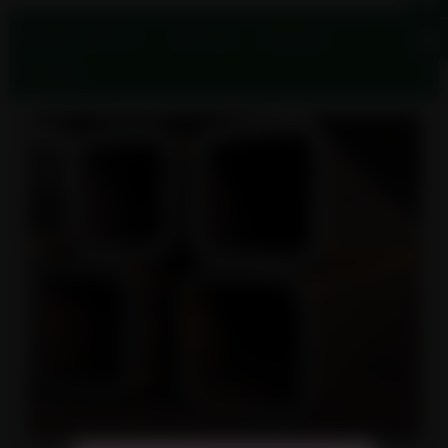
当前位置:
晋安小口径方管厂家
>
晋安产品展示
>
晋安无缝方管
>
晋安无缝方管